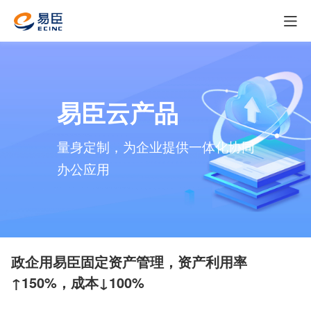
易臣云产品
量身定制，
为
企
业
提供一体化
协
同
办
公
应
用
政企用易臣固定资产管理，资产利用率
↑150%，成本↓100%