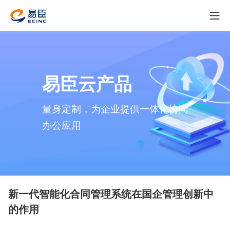
易臣云产品
量身定制，
为
企
业
提供一体化
协
同
办
公
应
用
新一代智能化合同管理系统在国企管理创新中
的作用